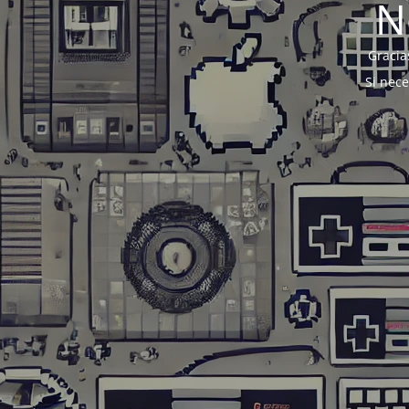
N
Gracia
Si nec