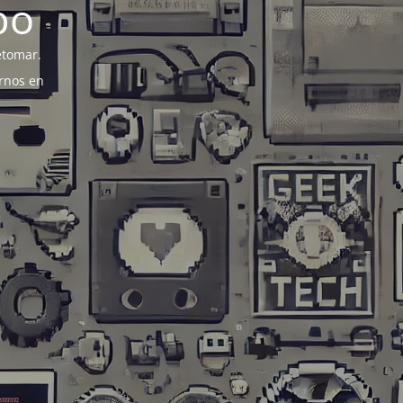
po
etomar.
rnos en