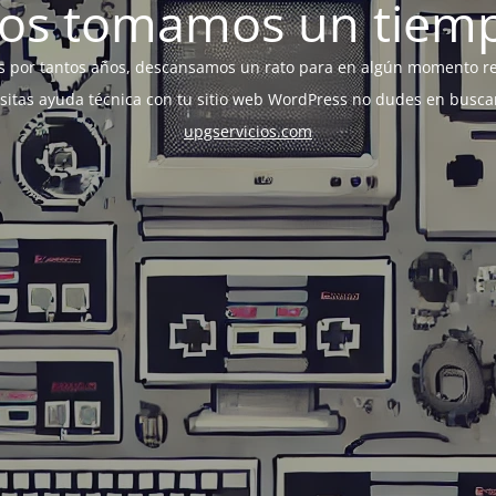
os tomamos un tiem
s por tantos años, descansamos un rato para en algún momento r
esitas ayuda técnica con tu sitio web WordPress no dudes en busca
upgservicios.com