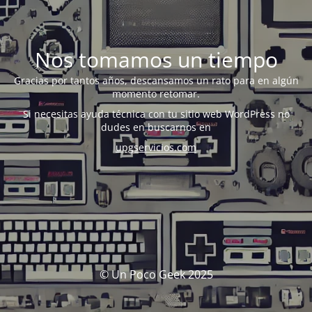
Nos tomamos un tiempo
Gracias por tantos años, descansamos un rato para en algún
momento retomar.
Si necesitas ayuda técnica con tu sitio web WordPress no
dudes en buscarnos en
upgservicios.com
© Un Poco Geek 2025