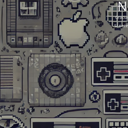
N
Gracia
Si nec