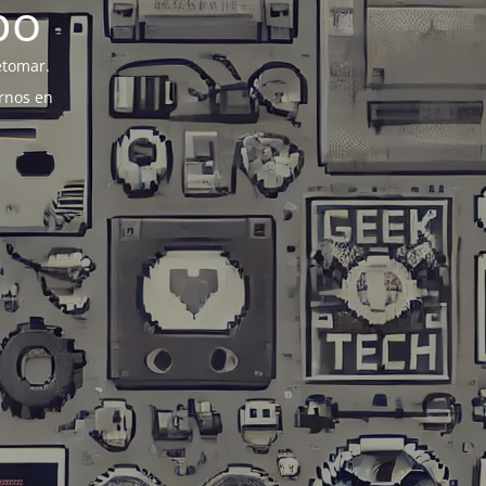
po
etomar.
rnos en