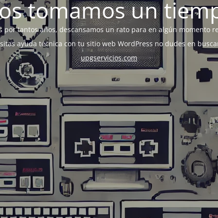
os tomamos un tiem
s por tantos años, descansamos un rato para en algún momento r
esitas ayuda técnica con tu sitio web WordPress no dudes en busca
upgservicios.com