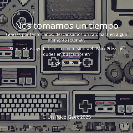
Nos tomamos un tiempo
Gracias por tantos años, descansamos un rato para en algún
momento retomar.
Si necesitas ayuda técnica con tu sitio web WordPress no
dudes en buscarnos en
upgservicios.com
© Un Poco Geek 2025