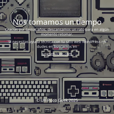
Nos tomamos un tiempo
Gracias por tantos años, descansamos un rato para en algún
momento retomar.
Si necesitas ayuda técnica con tu sitio web WordPress no
dudes en buscarnos en
upgservicios.com
© Un Poco Geek 2025