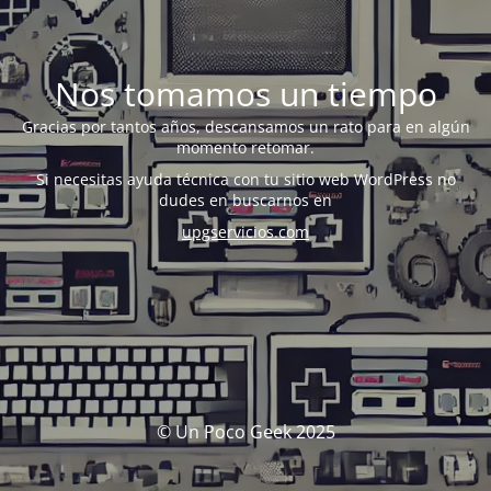
Nos tomamos un tiempo
Gracias por tantos años, descansamos un rato para en algún
momento retomar.
Si necesitas ayuda técnica con tu sitio web WordPress no
dudes en buscarnos en
upgservicios.com
© Un Poco Geek 2025