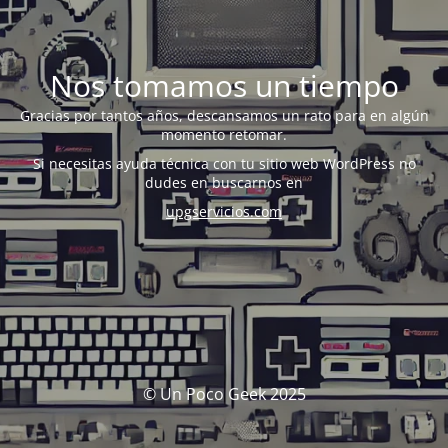
Nos tomamos un tiempo
Gracias por tantos años, descansamos un rato para en algún
momento retomar.
Si necesitas ayuda técnica con tu sitio web WordPress no
dudes en buscarnos en
upgservicios.com
© Un Poco Geek 2025