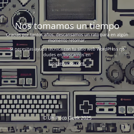
Nos tomamos un tiempo
Gracias por tantos años, descansamos un rato para en algún
momento retomar.
Si necesitas ayuda técnica con tu sitio web WordPress no
dudes en buscarnos en
upgservicios.com
© Un Poco Geek 2025