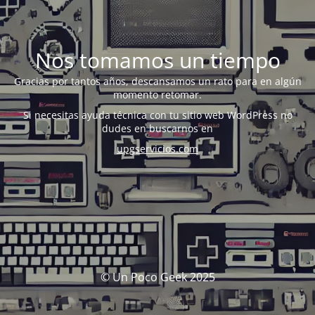
Nos tomamos un tiempo
Gracias por tantos años, descansamos un rato para en algún
momento retomar.
Si necesitas ayuda técnica con tu sitio web WordPress no
dudes en buscarnos en
upgservicios.com
© Un Poco Geek 2025