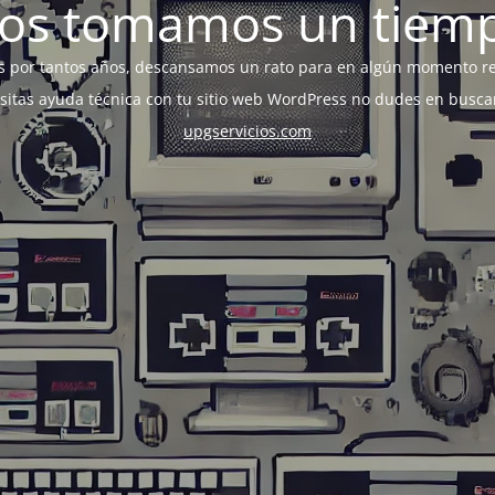
os tomamos un tiem
s por tantos años, descansamos un rato para en algún momento r
esitas ayuda técnica con tu sitio web WordPress no dudes en busca
upgservicios.com