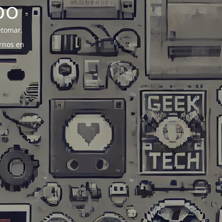
po
etomar.
rnos en