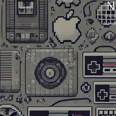
N
Gracia
Si nec