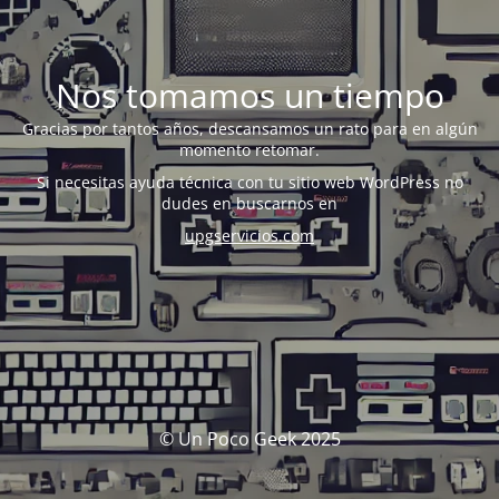
Nos tomamos un tiempo
Gracias por tantos años, descansamos un rato para en algún
momento retomar.
Si necesitas ayuda técnica con tu sitio web WordPress no
dudes en buscarnos en
upgservicios.com
© Un Poco Geek 2025