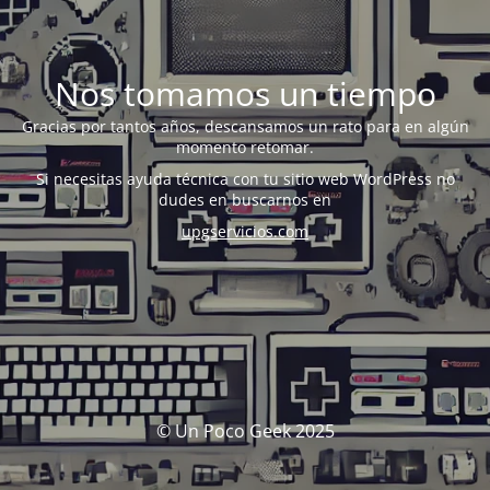
Nos tomamos un tiempo
Gracias por tantos años, descansamos un rato para en algún
momento retomar.
Si necesitas ayuda técnica con tu sitio web WordPress no
dudes en buscarnos en
upgservicios.com
© Un Poco Geek 2025