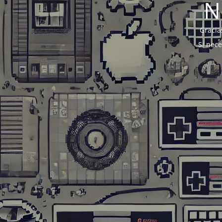
N
Gracia
Si nec