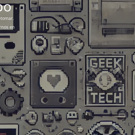
po
etomar.
rnos en