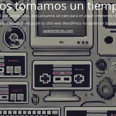
os tomamos un tiem
s por tantos años, descansamos un rato para en algún momento r
esitas ayuda técnica con tu sitio web WordPress no dudes en busca
upgservicios.com