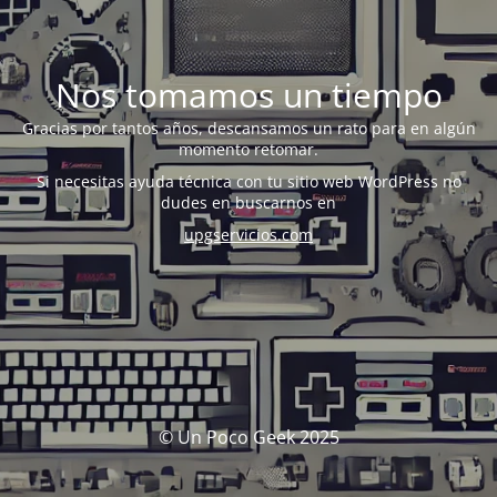
Nos tomamos un tiempo
Gracias por tantos años, descansamos un rato para en algún
momento retomar.
Si necesitas ayuda técnica con tu sitio web WordPress no
dudes en buscarnos en
upgservicios.com
© Un Poco Geek 2025