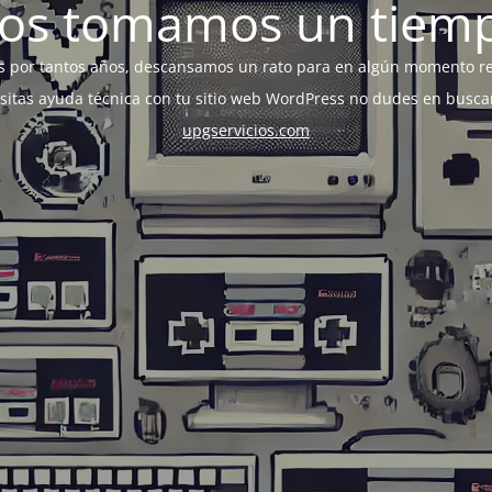
os tomamos un tiem
s por tantos años, descansamos un rato para en algún momento r
esitas ayuda técnica con tu sitio web WordPress no dudes en busca
upgservicios.com