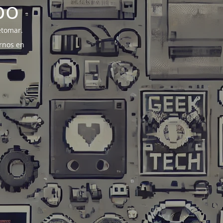
po
etomar.
rnos en