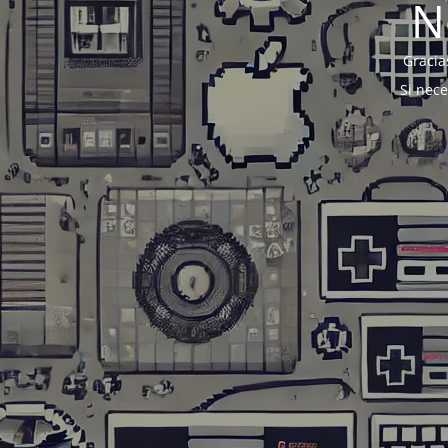
N
Gracia
Si nec