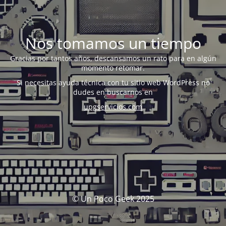
Nos tomamos un tiempo
Gracias por tantos años, descansamos un rato para en algún
momento retomar.
Si necesitas ayuda técnica con tu sitio web WordPress no
dudes en buscarnos en
upgservicios.com
© Un Poco Geek 2025