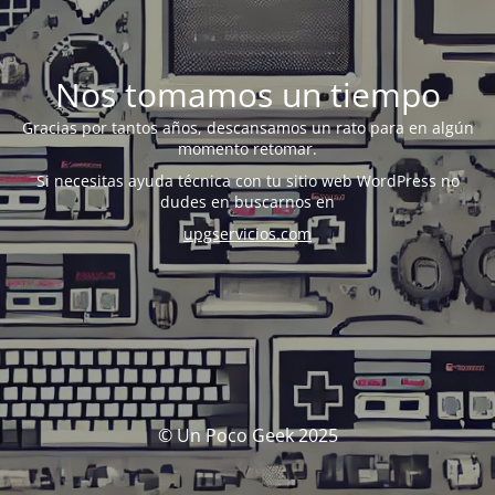
Nos tomamos un tiempo
Gracias por tantos años, descansamos un rato para en algún
momento retomar.
Si necesitas ayuda técnica con tu sitio web WordPress no
dudes en buscarnos en
upgservicios.com
© Un Poco Geek 2025