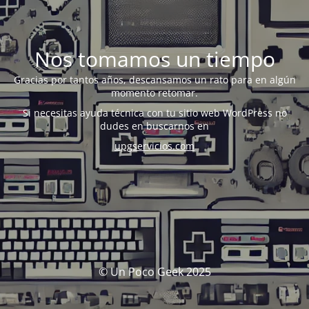
Nos tomamos un tiempo
Gracias por tantos años, descansamos un rato para en algún
momento retomar.
Si necesitas ayuda técnica con tu sitio web WordPress no
dudes en buscarnos en
upgservicios.com
© Un Poco Geek 2025