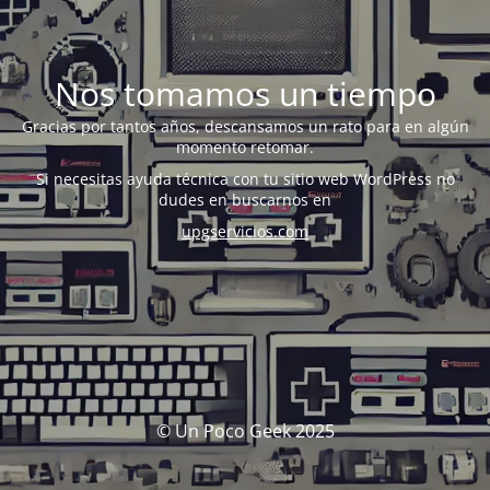
Nos tomamos un tiempo
Gracias por tantos años, descansamos un rato para en algún
momento retomar.
Si necesitas ayuda técnica con tu sitio web WordPress no
dudes en buscarnos en
upgservicios.com
© Un Poco Geek 2025