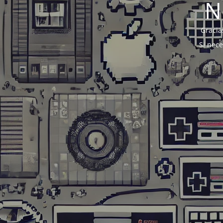
N
Gracia
Si nec