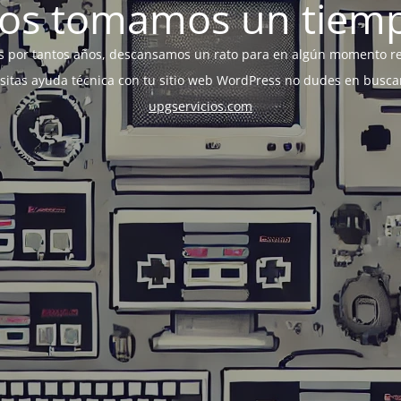
os tomamos un tiem
s por tantos años, descansamos un rato para en algún momento r
esitas ayuda técnica con tu sitio web WordPress no dudes en busca
upgservicios.com