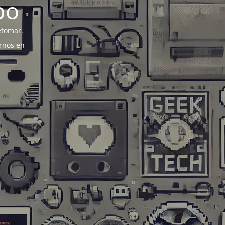
po
etomar.
rnos en