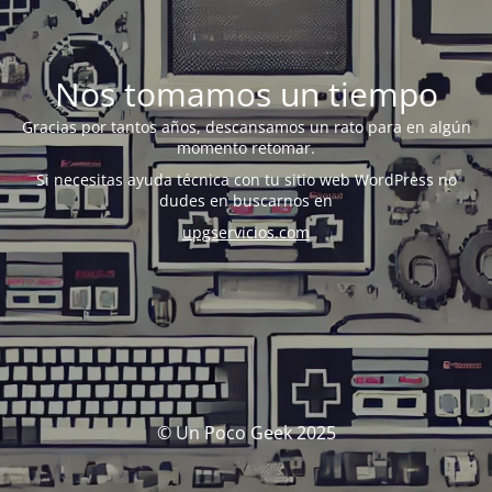
Nos tomamos un tiempo
Gracias por tantos años, descansamos un rato para en algún
momento retomar.
Si necesitas ayuda técnica con tu sitio web WordPress no
dudes en buscarnos en
upgservicios.com
© Un Poco Geek 2025