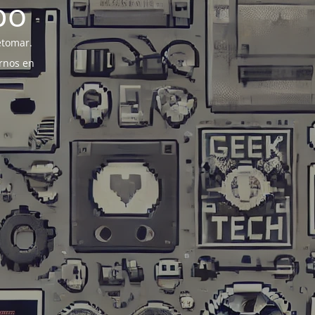
po
etomar.
rnos en