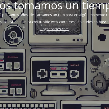
os tomamos un tiem
s por tantos años, descansamos un rato para en algún momento r
esitas ayuda técnica con tu sitio web WordPress no dudes en busca
upgservicios.com