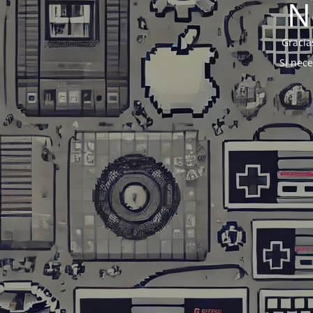
N
Gracia
Si nec