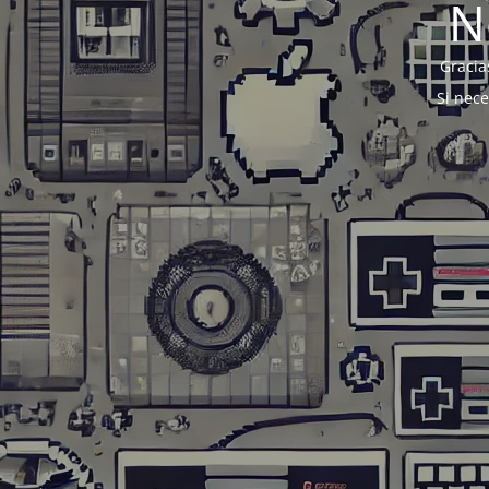
N
Gracia
Si nec