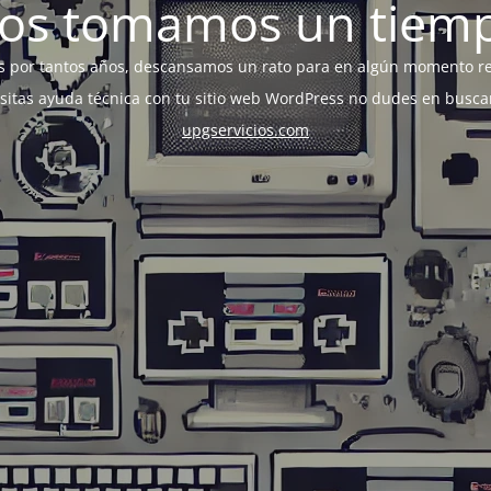
os tomamos un tiem
s por tantos años, descansamos un rato para en algún momento r
esitas ayuda técnica con tu sitio web WordPress no dudes en busca
upgservicios.com