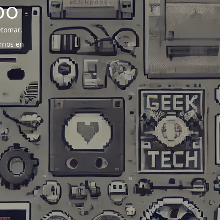
po
etomar.
rnos en