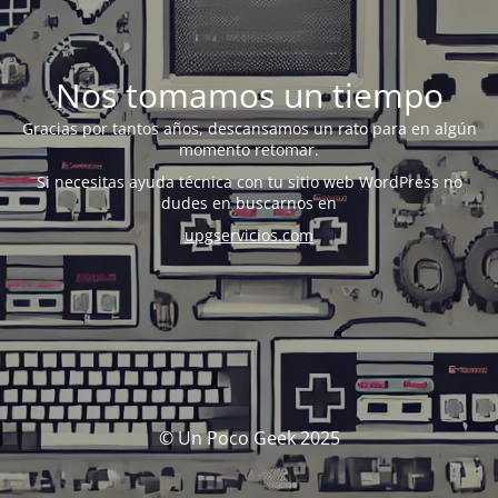
Nos tomamos un tiempo
Gracias por tantos años, descansamos un rato para en algún
momento retomar.
Si necesitas ayuda técnica con tu sitio web WordPress no
dudes en buscarnos en
upgservicios.com
© Un Poco Geek 2025