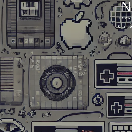
N
Gracia
Si nec