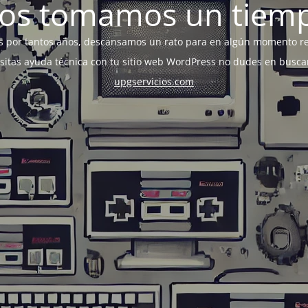
os tomamos un tiem
s por tantos años, descansamos un rato para en algún momento r
esitas ayuda técnica con tu sitio web WordPress no dudes en busca
upgservicios.com