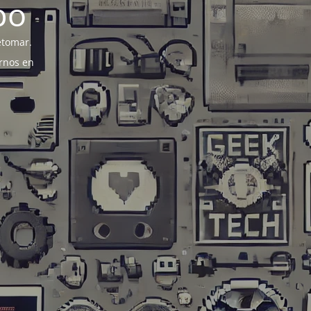
po
etomar.
rnos en