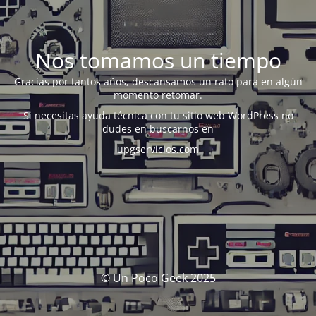
Nos tomamos un tiempo
Gracias por tantos años, descansamos un rato para en algún
momento retomar.
Si necesitas ayuda técnica con tu sitio web WordPress no
dudes en buscarnos en
upgservicios.com
© Un Poco Geek 2025