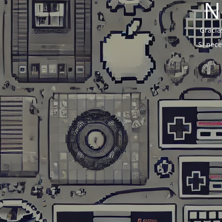
N
Gracia
Si nec