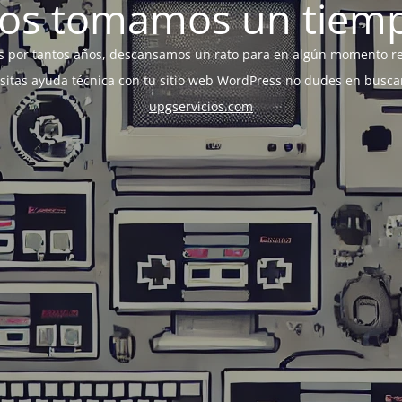
os tomamos un tiem
s por tantos años, descansamos un rato para en algún momento r
esitas ayuda técnica con tu sitio web WordPress no dudes en busca
upgservicios.com