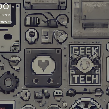
po
etomar.
rnos en