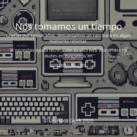
Nos tomamos un tiempo
Gracias por tantos años, descansamos un rato para en algún
momento retomar.
Si necesitas ayuda técnica con tu sitio web WordPress no
dudes en buscarnos en
upgservicios.com
© Un Poco Geek 2025