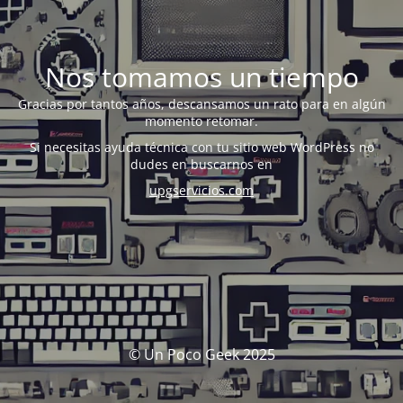
Nos tomamos un tiempo
Gracias por tantos años, descansamos un rato para en algún
momento retomar.
Si necesitas ayuda técnica con tu sitio web WordPress no
dudes en buscarnos en
upgservicios.com
© Un Poco Geek 2025