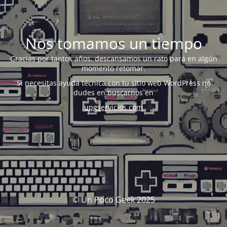
Nos tomamos un tiempo
Gracias por tantos años, descansamos un rato para en algún
momento retomar.
Si necesitas ayuda técnica con tu sitio web WordPress no
dudes en buscarnos en
upgservicios.com
© Un Poco Geek 2025