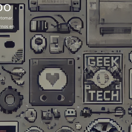
po
etomar.
rnos en