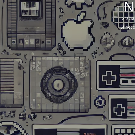
N
Gracia
Si nec