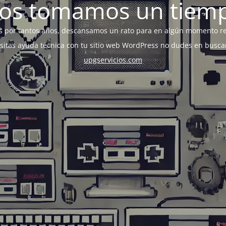
os tomamos un tiem
s por tantos años, descansamos un rato para en algún momento r
esitas ayuda técnica con tu sitio web WordPress no dudes en busca
upgservicios.com