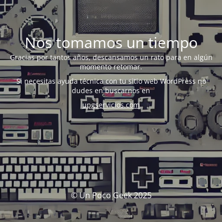
Nos tomamos un tiempo
Gracias por tantos años, descansamos un rato para en algún
momento retomar.
Si necesitas ayuda técnica con tu sitio web WordPress no
dudes en buscarnos en
upgservicios.com
© Un Poco Geek 2025