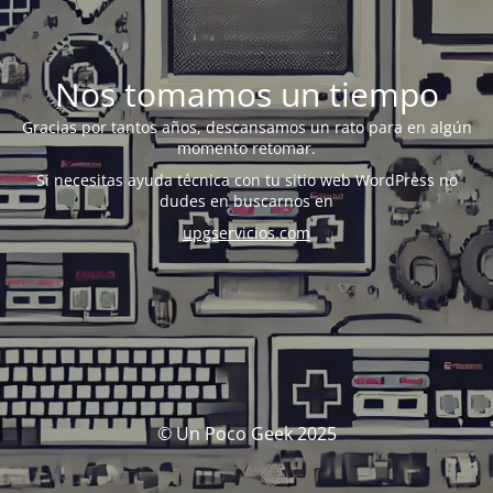
Nos tomamos un tiempo
Gracias por tantos años, descansamos un rato para en algún
momento retomar.
Si necesitas ayuda técnica con tu sitio web WordPress no
dudes en buscarnos en
upgservicios.com
© Un Poco Geek 2025