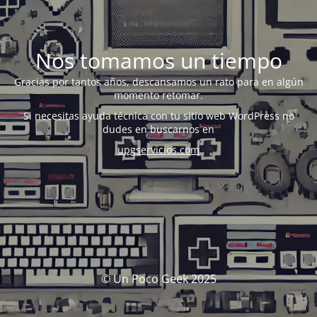
Nos tomamos un tiempo
Gracias por tantos años, descansamos un rato para en algún
momento retomar.
Si necesitas ayuda técnica con tu sitio web WordPress no
dudes en buscarnos en
upgservicios.com
© Un Poco Geek 2025