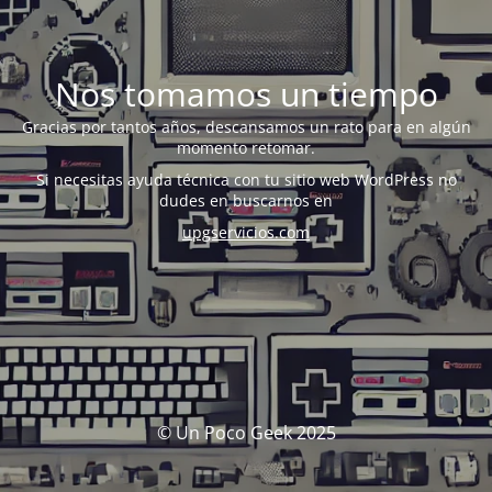
Nos tomamos un tiempo
Gracias por tantos años, descansamos un rato para en algún
momento retomar.
Si necesitas ayuda técnica con tu sitio web WordPress no
dudes en buscarnos en
upgservicios.com
© Un Poco Geek 2025