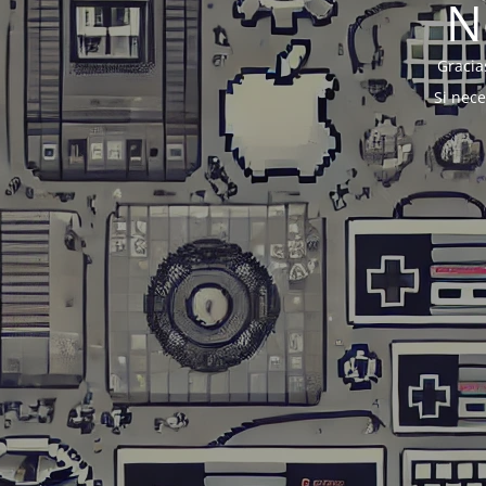
N
Gracia
Si nec