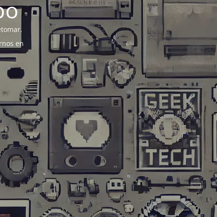
po
etomar.
rnos en