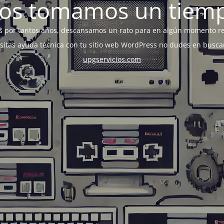
os tomamos un tiem
s por tantos años, descansamos un rato para en algún momento r
esitas ayuda técnica con tu sitio web WordPress no dudes en busca
upgservicios.com