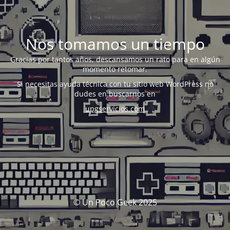
Nos tomamos un tiempo
Gracias por tantos años, descansamos un rato para en algún
momento retomar.
Si necesitas ayuda técnica con tu sitio web WordPress no
dudes en buscarnos en
upgservicios.com
© Un Poco Geek 2025