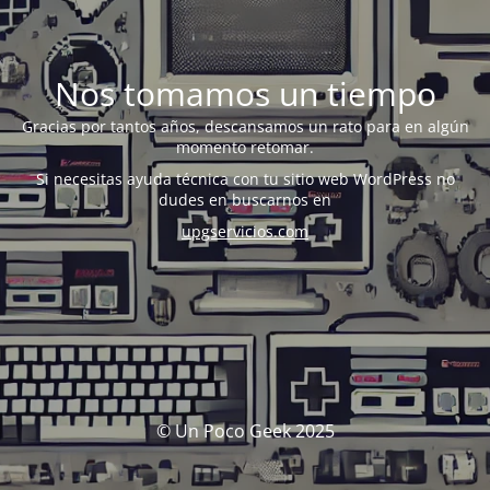
Nos tomamos un tiempo
Gracias por tantos años, descansamos un rato para en algún
momento retomar.
Si necesitas ayuda técnica con tu sitio web WordPress no
dudes en buscarnos en
upgservicios.com
© Un Poco Geek 2025