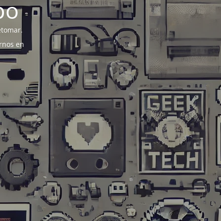
po
etomar.
rnos en