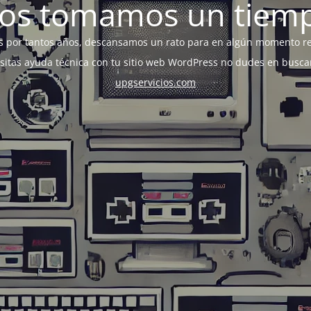
os tomamos un tiem
s por tantos años, descansamos un rato para en algún momento r
esitas ayuda técnica con tu sitio web WordPress no dudes en busca
upgservicios.com