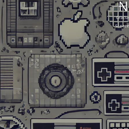
N
Gracia
Si nec