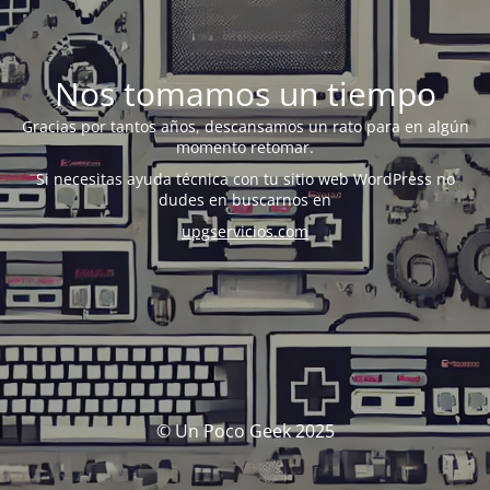
Nos tomamos un tiempo
Gracias por tantos años, descansamos un rato para en algún
momento retomar.
Si necesitas ayuda técnica con tu sitio web WordPress no
dudes en buscarnos en
upgservicios.com
© Un Poco Geek 2025