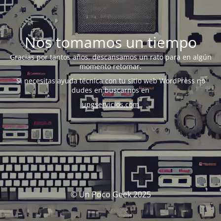
Nos tomamos un tiempo
Gracias por tantos años, descansamos un rato para en algún
momento retomar.
Si necesitas ayuda técnica con tu sitio web WordPress no
dudes en buscarnos en
upgservicios.com
© Un Poco Geek 2025