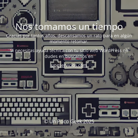
Nos tomamos un tiempo
Gracias por tantos años, descansamos un rato para en algún
momento retomar.
Si necesitas ayuda técnica con tu sitio web WordPress no
dudes en buscarnos en
upgservicios.com
© Un Poco Geek 2025