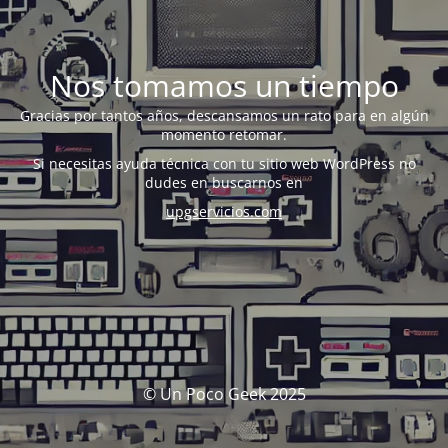
Nos tomamos un tiempo
Gracias por tantos años, descansamos un rato para en algún
momento retomar.
Si necesitas ayuda técnica con tu sitio web WordPress no
dudes en buscarnos en
upgservicios.com
© Un Poco Geek 2025