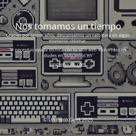
Nos tomamos un tiempo
Gracias por tantos años, descansamos un rato para en algún
momento retomar.
Si necesitas ayuda técnica con tu sitio web WordPress no
dudes en buscarnos en
upgservicios.com
© Un Poco Geek 2025