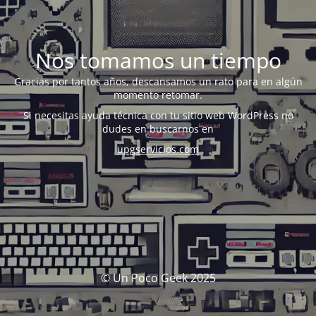
Nos tomamos un tiempo
Gracias por tantos años, descansamos un rato para en algún
momento retomar.
Si necesitas ayuda técnica con tu sitio web WordPress no
dudes en buscarnos en
upgservicios.com
© Un Poco Geek 2025