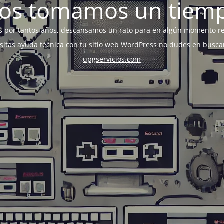
os tomamos un tiem
s por tantos años, descansamos un rato para en algún momento r
esitas ayuda técnica con tu sitio web WordPress no dudes en busca
upgservicios.com