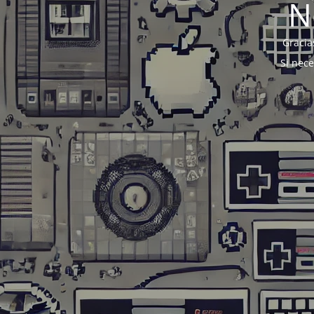
N
Gracia
Si nec