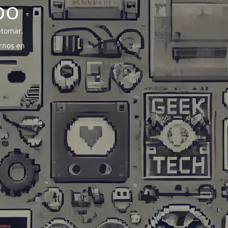
po
etomar.
rnos en