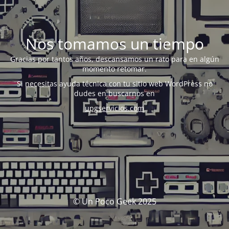
Nos tomamos un tiempo
Gracias por tantos años, descansamos un rato para en algún
momento retomar.
Si necesitas ayuda técnica con tu sitio web WordPress no
dudes en buscarnos en
upgservicios.com
© Un Poco Geek 2025