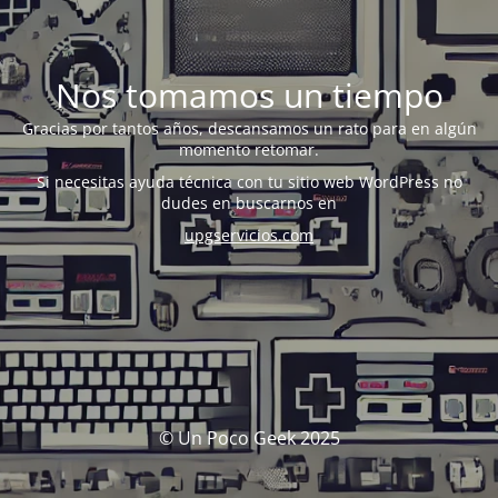
Nos tomamos un tiempo
Gracias por tantos años, descansamos un rato para en algún
momento retomar.
Si necesitas ayuda técnica con tu sitio web WordPress no
dudes en buscarnos en
upgservicios.com
© Un Poco Geek 2025