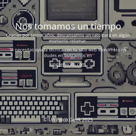
Nos tomamos un tiempo
Gracias por tantos años, descansamos un rato para en algún
momento retomar.
Si necesitas ayuda técnica con tu sitio web WordPress no
dudes en buscarnos en
upgservicios.com
© Un Poco Geek 2025