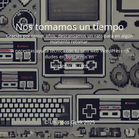
Nos tomamos un tiempo
Gracias por tantos años, descansamos un rato para en algún
momento retomar.
Si necesitas ayuda técnica con tu sitio web WordPress no
dudes en buscarnos en
upgservicios.com
© Un Poco Geek 2025